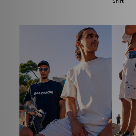
Shirt
‹