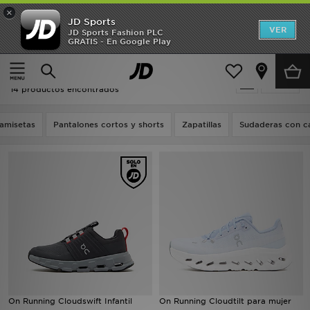
×
JD Sports
Hombre
VER
JD Sports Fashion PLC
GRATIS - En Google Play
Página principal
Ultimas Tallas
Mujer
Ultimas Tallas
Filtrar
Niños
14 productos encontrados
Accesorios
amisetas
Pantalones cortos y shorts
Zapatillas
Sudaderas con c
Estilo
Ver Marcas
Deportes & Fitness
JD Fútbol
Ofertas
On Running Cloudswift Infantil
On Running Cloudtilt para mujer
TARJETA REGALO