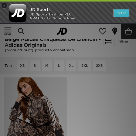
×
JD Sports
Hombre
VER
JD Sports Fashion PLC
GRATIS - En Google Play
Página principal
Mujer
Beige Adidas Chaquetas De Chandal - Adidas Originals
Niños
Beige Adidas Chaquetas De Chandal -
Filtrar
Adidas Originals
{productCount} producto encontrado
Accesorios
Talla
Estilo
XS
S
M
L
XL
2XL
2XS
Ver Marcas
Deportes & Fitness
JD Fútbol
Ofertas
TARJETA REGALO