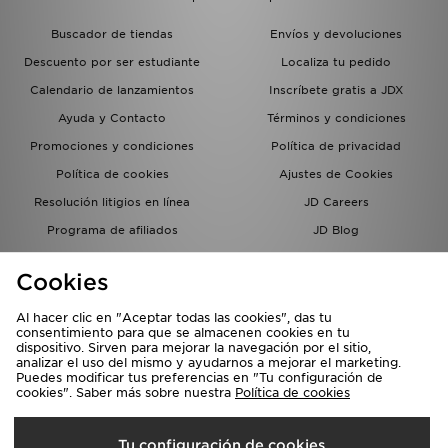
Buscador de tiendas
Envíos y devoluciones
Descuento por ser estudiante
Localiza tu pedido
Calendario de lanzamientos
Inscríbete gratis a JDX
Ayuda y Contacto
Términos y condiciones
Promociones y condiciones
Política de privacidad
Política de cookies
Ajustes de Cookies
Resolución litigios en línea
JD Careers
Programa de afiliados
JD Blog
Sistema interno de información
del grupo JD - Whistleblowing
Cookies
Al hacer clic en "Aceptar todas las cookies", das tu
consentimiento para que se almacenen cookies en tu
dispositivo. Sirven para mejorar la navegación por el sitio,
analizar el uso del mismo y ayudarnos a mejorar el marketing.
Puedes modificar tus preferencias en "Tu configuración de
cookies". Saber más sobre nuestra
Política de cookies
Selecciona País
Tu configuración de cookies