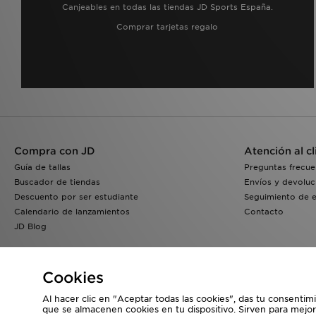
Canjeables en todas las tiendas JD Sports España.
Comprar tarjetas regalo
Compra con JD
Atención al cl
Guía de tallas
Preguntas frecue
Buscador de tiendas
Envíos y devoluc
Descuento por ser estudiante
Seguimiento de 
Calendario de lanzamientos
Contacto
JD Blog
Cookies
Al hacer clic en "Aceptar todas las cookies", das tu consentim
que se almacenen cookies en tu dispositivo. Sirven para mejor