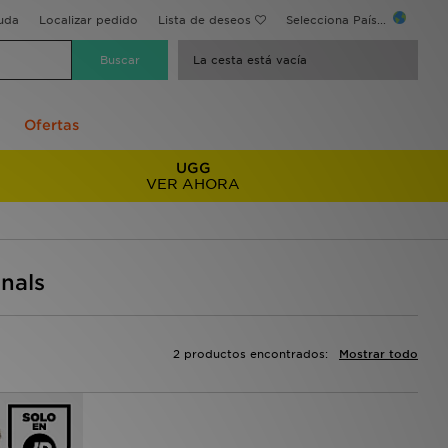
uda
Localizar pedido
Lista de deseos
Selecciona País...
La cesta está vacía
Ofertas
UGG
VER AHORA
nals
2 productos encontrados:
Mostrar todo