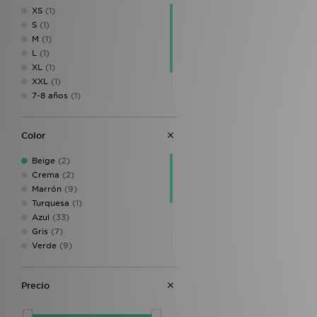
XS
(1)
S
(1)
M
(1)
L
(1)
XL
(1)
XXL
(1)
7-8 años
(1)
9-10 años
(1)
11-12 años
(1)
Color
13-15 años
(1)
Beige
(2)
Crema
(2)
Marrón
(9)
Turquesa
(1)
Azul
(33)
Gris
(7)
Verde
(9)
Morado
(2)
Naranja
(2)
Precio
Rosa
(10)
Rojo
(5)
Negro
(22)