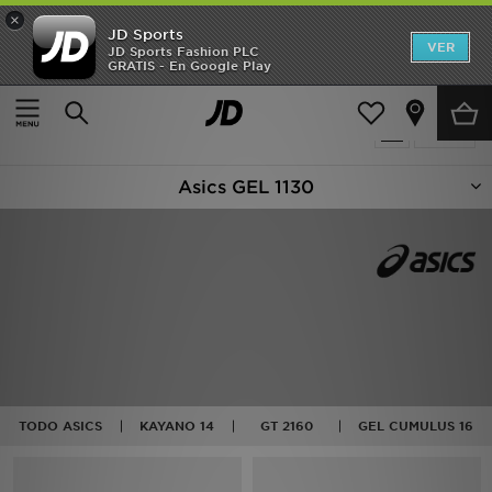
×
JD Sports
Hombre
VER
JD Sports Fashion PLC
GRATIS - En Google Play
Página principal
ASICS GEL-1130
Mujer
24 productos encontrados
Filtrar
Niños
Asics GEL 1130
Accesorios
Estilo
Ver Marcas
Deportes & Fitness
JD Fútbol
TODO ASICS
KAYANO 14
GT 2160
GEL CUMULUS 16
Ofertas
TARJETA REGALO