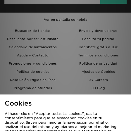
Ver en pantalla completa
Buscador de tiendas
Envíos y devoluciones
Descuento por ser estudiante
Localiza tu pedido
Calendario de lanzamientos
Inscríbete gratis a JDX
Ayuda y Contacto
Términos y condiciones
Promociones y condiciones
Política de privacidad
Política de cookies
Ajustes de Cookies
Resolución litigios en línea
JD Careers
Programa de afiliados
JD Blog
Sistema interno de información
del grupo JD - Whistleblowing
Cookies
Al hacer clic en "Aceptar todas las cookies", das tu
consentimiento para que se almacenen cookies en tu
dispositivo. Sirven para mejorar la navegación por el sitio,
analizar el uso del mismo y ayudarnos a mejorar el marketing.