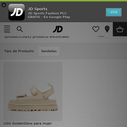
×
JD Sports
Hombre
VER
JD Sports Fashion PLC
GRATIS - En Google Play
Página principal
Beige UGG UGG GoldenGlow
Mujer
Beige UGG UGG GoldenGlow
Filtrar
Niños
{productCount} producto encontrado
Accesorios
Tipo de Producto
Sandalias
Estilo
Ver Marcas
Deportes & Fitness
JD Fútbol
Ofertas
UGG GoldenGlow para mujer
TARJETA REGALO