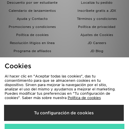
Descuento por ser estudiante
Localiza tu pedido
Calendario de lanzamientos
Inscríbete gratis a JDX
Ayuda y Contacto
Términos y condiciones
Promociones y condiciones
Política de privacidad
Política de cookies
Ajustes de Cookies
Resolución litigios en línea
JD Careers
Programa de afiliados
JD Blog
Sistema interno de información
del grupo JD - Whistleblowing
Cookies
Al hacer clic en "Aceptar todas las cookies", das tu
consentimiento para que se almacenen cookies en tu
dispositivo. Sirven para mejorar la navegación por el sitio,
analizar el uso del mismo y ayudarnos a mejorar el marketing.
Puedes modificar tus preferencias en "Tu configuración de
cookies". Saber más sobre nuestra
Política de cookies
Selecciona País
Tu configuración de cookies
España