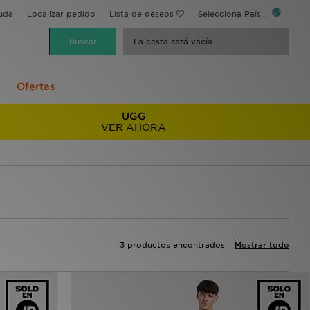
uda
Localizar pedido
Lista de deseos
Selecciona País...
La cesta está vacía
Ofertas
UGG
VER AHORA
3 productos encontrados:
Mostrar todo