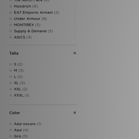
The North Face
(6)
Hoodrich
(9)
EA7 Emporio Armani
(2)
Under Armour
(8)
MONTIREX
(5)
Supply & Demand
(5)
ASICS
(3)
Lacoste
(3)
Napapijri
(3)
Talla
New Balance
(3)
Technicals
(3)
S
(2)
Trailberg
(3)
M
(3)
True Religion
(3)
L
(2)
Belier
(2)
XL
(2)
Berghaus
(2)
XXL
(2)
On Running
(2)
XXXL
(1)
PUMA
(2)
Reebok
(2)
Reprimo
(2)
Color
Unlike Humans
(2)
Azul oscuro
(1)
AYBL
(1)
Azul
(4)
Billionaire Boys Club
(1)
Gris
(3)
BOSS
(1)