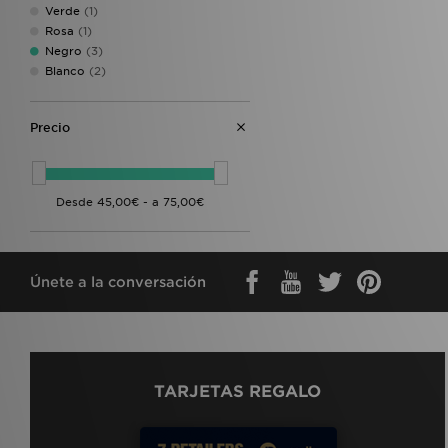
Verde
(1)
Champion
(1)
Rosa
(1)
Fred Perry
(1)
Negro
(3)
Lorenzo
(1)
Blanco
(2)
MERCIER
(1)
New Era
(1)
Vans
(1)
Precio
Zavetti Canada
(1)
Únete a la conversación
TARJETAS REGALO