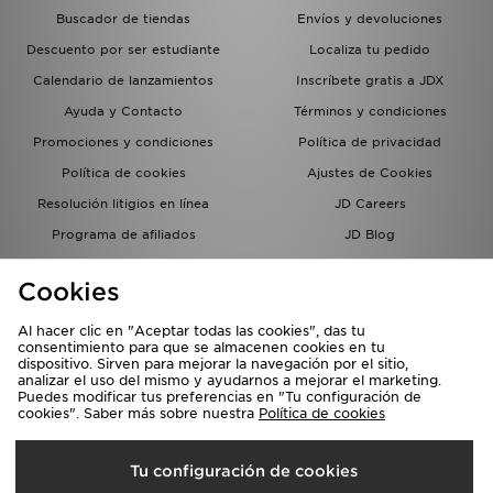
Buscador de tiendas
Envíos y devoluciones
Descuento por ser estudiante
Localiza tu pedido
Calendario de lanzamientos
Inscríbete gratis a JDX
Ayuda y Contacto
Términos y condiciones
Promociones y condiciones
Política de privacidad
Política de cookies
Ajustes de Cookies
Resolución litigios en línea
JD Careers
Programa de afiliados
JD Blog
Sistema interno de información
del grupo JD - Whistleblowing
Cookies
Al hacer clic en "Aceptar todas las cookies", das tu
consentimiento para que se almacenen cookies en tu
dispositivo. Sirven para mejorar la navegación por el sitio,
analizar el uso del mismo y ayudarnos a mejorar el marketing.
Puedes modificar tus preferencias en "Tu configuración de
cookies". Saber más sobre nuestra
Política de cookies
Selecciona País
Tu configuración de cookies
España