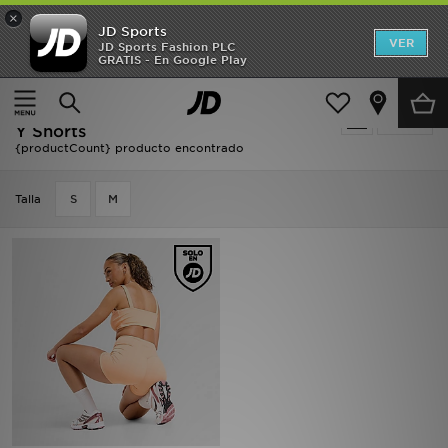
×
JD Sports
Hombre
VER
JD Sports Fashion PLC
GRATIS - En Google Play
Página principal
Naranja DAILYSZN Pantalones Cortos Y Shorts
Mujer
Naranja DAILYSZN Pantalones Cortos
Filtrar
Niños
Y Shorts
{productCount} producto encontrado
Accesorios
Talla
S
M
Estilo
Ver Marcas
Deportes & Fitness
JD Fútbol
Ofertas
TARJETA REGALO