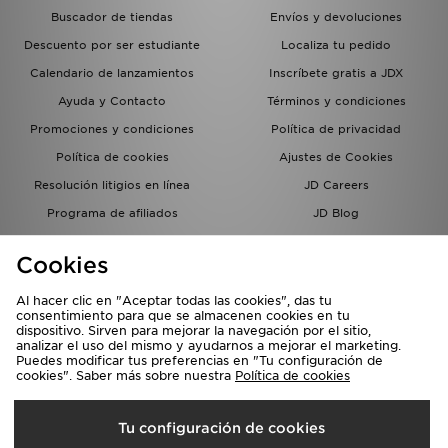
Buscador de tiendas
Envíos y devoluciones
Descuento por ser estudiante
Localiza tu pedido
Calendario de lanzamientos
Inscríbete gratis a JDX
Ayuda y Contacto
Términos y condiciones
Promociones y condiciones
Política de privacidad
Política de cookies
Ajustes de Cookies
Resolución litigios en línea
JD Careers
Programa de afiliados
JD Blog
Sistema interno de información
del grupo JD - Whistleblowing
Cookies
Al hacer clic en "Aceptar todas las cookies", das tu
consentimiento para que se almacenen cookies en tu
dispositivo. Sirven para mejorar la navegación por el sitio,
analizar el uso del mismo y ayudarnos a mejorar el marketing.
Puedes modificar tus preferencias en "Tu configuración de
cookies". Saber más sobre nuestra
Política de cookies
Selecciona País
Tu configuración de cookies
España