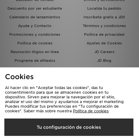
Descuento por ser estudiante
Localiza tu pedido
Calendario de lanzamientos
Inscríbete gratis a JDX
Ayuda y Contacto
Términos y condiciones
Promociones y condiciones
Política de privacidad
Política de cookies
Ajustes de Cookies
Resolución litigios en línea
JD Careers
Programa de afiliados
JD Blog
Sistema interno de información
del grupo JD - Whistleblowing
Cookies
Al hacer clic en "Aceptar todas las cookies", das tu
consentimiento para que se almacenen cookies en tu
dispositivo. Sirven para mejorar la navegación por el sitio,
analizar el uso del mismo y ayudarnos a mejorar el marketing.
Puedes modificar tus preferencias en "Tu configuración de
cookies". Saber más sobre nuestra
Política de cookies
Selecciona País
Tu configuración de cookies
España