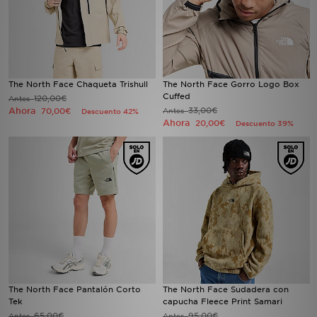
The North Face Chaqueta Trishull
The North Face Gorro Logo Box
Cuffed
120,00€
Antes
Ahora
33,00€
70,00€
Antes
Descuento 42%
Ahora
20,00€
Descuento 39%
The North Face Pantalón Corto
The North Face Sudadera con
Tek
capucha Fleece Print Samari
65,00€
95,00€
Antes
Antes