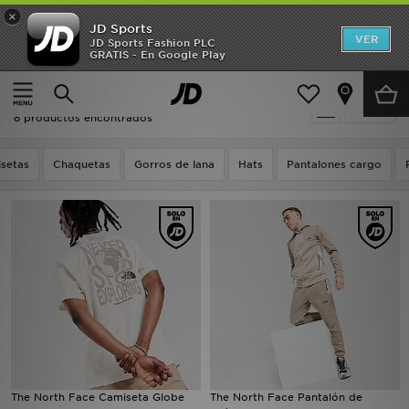
×
JD Sports
Hombre
VER
JD Sports Fashion PLC
GRATIS - En Google Play
Página principal
Oferta | Marrón The North Face
Mujer
Oferta | Marrón The North Face
Filtrar
Niños
8 productos encontrados
Accesorios
setas
Chaquetas
Gorros de lana
Hats
Pantalones cargo
Estilo
Ver Marcas
Deportes & Fitness
JD Fútbol
Ofertas
The North Face Camiseta Globe
The North Face Pantalón de
TARJETA REGALO