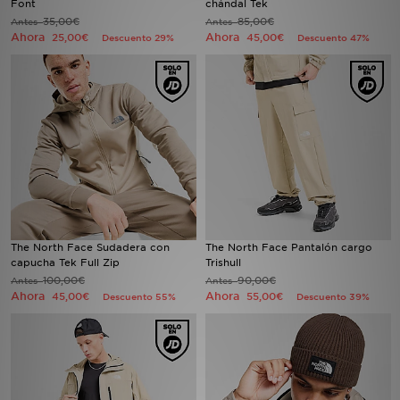
Font
chándal Tek
35,00€
85,00€
Antes
Antes
Ahora
Ahora
25,00€
45,00€
Descuento 29%
Descuento 47%
MI JD
The North Face Sudadera con
The North Face Pantalón cargo
capucha Tek Full Zip
Trishull
100,00€
90,00€
Antes
Antes
Ahora
Ahora
45,00€
55,00€
Descuento 55%
Descuento 39%