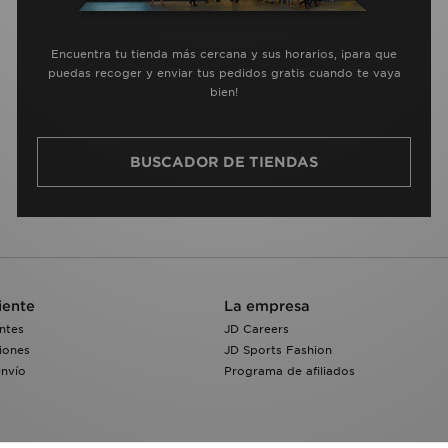
Encuentra tu tienda más cercana y sus horarios, ¡para que
puedas recoger y enviar tus pedidos gratis cuando te vaya
bien!
BUSCADOR DE TIENDAS
iente
La empresa
ntes
JD Careers
iones
JD Sports Fashion
envío
Programa de afiliados