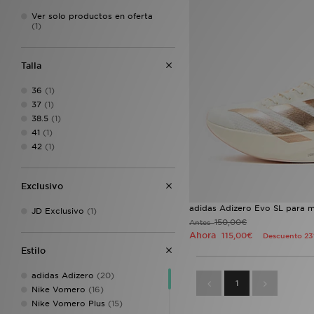
Ver solo productos en oferta
(1)
Talla
36
(1)
37
(1)
38.5
(1)
41
(1)
42
(1)
Exclusivo
adidas Adizero Evo SL para m
JD Exclusivo
(1)
150,00€
Antes
Ahora
115,00€
Descuento 2
Estilo
adidas Adizero
(20)
1
Nike Vomero
(16)
Nike Vomero Plus
(15)