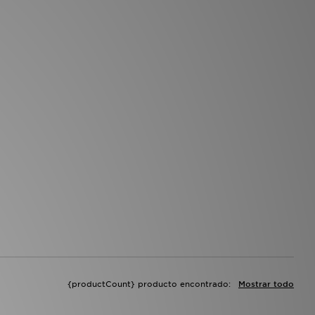
{productCount} producto encontrado:
Mostrar todo