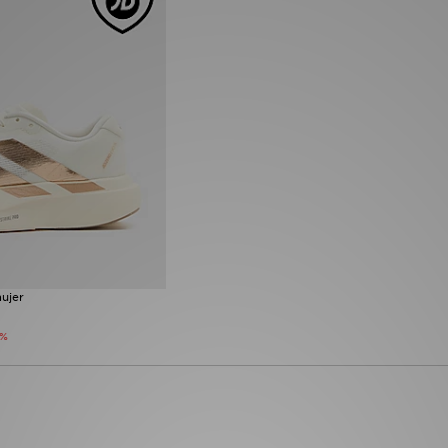
ujer
3%