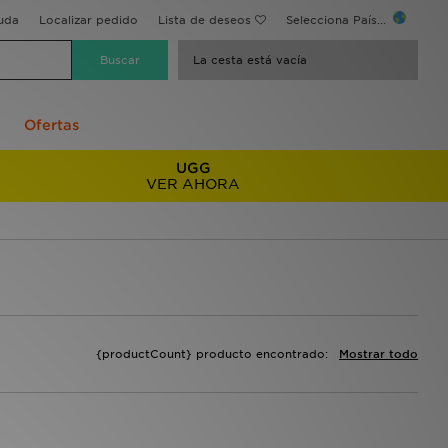
uda
Localizar pedido
Lista de deseos
Selecciona País...
La cesta está vacía
Ofertas
UGG
VER AHORA
{productCount} producto encontrado:
Mostrar todo