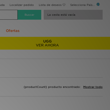
uda
Localizar pedido
Lista de deseos
Selecciona País...
La cesta está vacía
Ofertas
UGG
VER AHORA
{productCount} producto encontrado:
Mostrar todo