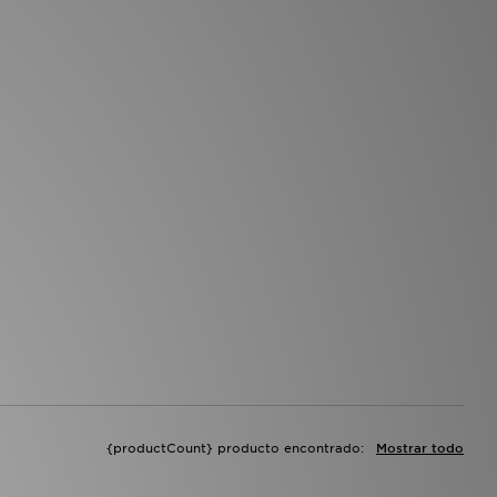
{productCount} producto encontrado:
Mostrar todo