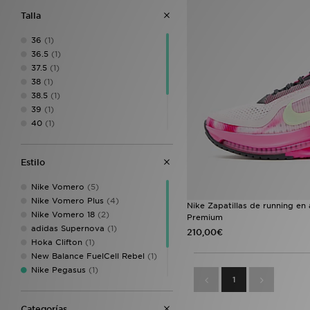
Talla
36
(1)
36.5
(1)
37.5
(1)
38
(1)
38.5
(1)
39
(1)
40
(1)
40.5
(1)
41
(1)
Estilo
42
(1)
42.5
(1)
Nike Vomero
(5)
Nike Vomero Plus
(4)
Nike Zapatillas de running en 
Nike Vomero 18
(2)
Premium
adidas Supernova
(1)
210,00€
Hoka Clifton
(1)
New Balance FuelCell Rebel
(1)
Nike Pegasus
(1)
1
Nike Pegasus Premium
(1)
On Running Cloudmonster
(1)
Categorías