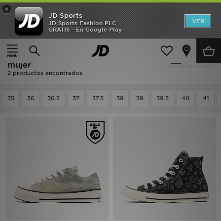
×
JD Sports
Hombre
VER
JD Sports Fashion PLC
GRATIS - En Google Play
Página principal
Mujer
Calzado de mujer
Mujer
Mujer - Azul Converse Calzado de
Filtrar
Niños
mujer
2 productos encontrados
Accesorios
35
36
36.5
37
37.5
38
39
39.5
40
41
Estilo
Ver Marcas
Deportes & Fitness
JD Fútbol
Ofertas
TARJETA REGALO