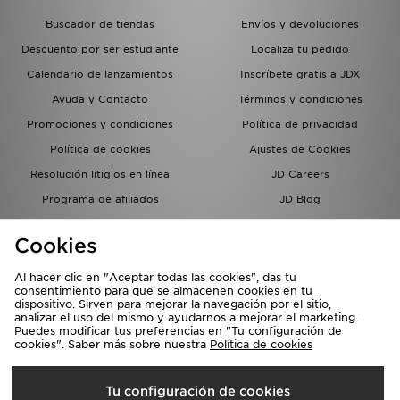
Buscador de tiendas
Envíos y devoluciones
Descuento por ser estudiante
Localiza tu pedido
Calendario de lanzamientos
Inscríbete gratis a JDX
Ayuda y Contacto
Términos y condiciones
Promociones y condiciones
Política de privacidad
Política de cookies
Ajustes de Cookies
Resolución litigios en línea
JD Careers
Programa de afiliados
JD Blog
Sistema interno de información
del grupo JD - Whistleblowing
Cookies
Al hacer clic en "Aceptar todas las cookies", das tu
consentimiento para que se almacenen cookies en tu
dispositivo. Sirven para mejorar la navegación por el sitio,
analizar el uso del mismo y ayudarnos a mejorar el marketing.
Puedes modificar tus preferencias en "Tu configuración de
cookies". Saber más sobre nuestra
Política de cookies
Selecciona País
Tu configuración de cookies
España