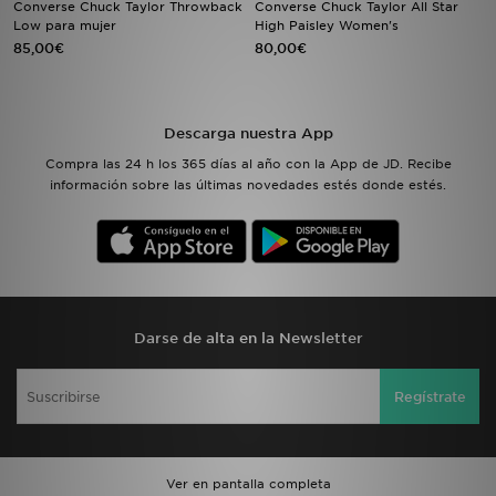
Converse Chuck Taylor Throwback
Converse Chuck Taylor All Star
Low para mujer
High Paisley Women's
85,00€
80,00€
MI JD
Descarga nuestra App
Compra las 24 h los 365 días al año con la App de JD. Recibe
información sobre las últimas novedades estés donde estés.
Darse de alta en la Newsletter
Regístrate
Ver en pantalla completa