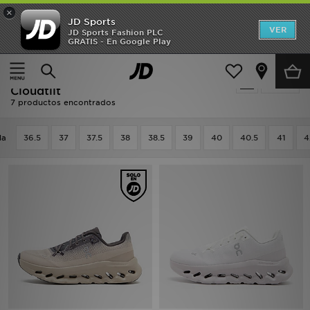
×
JD Sports
Hombre
VER
JD Sports Fashion PLC
GRATIS - En Google Play
Página principal
Mujer
Calzado de mujer
Zapatillas
Mujer
Zapatillas - Running - On Running
Filtrar
Niños
Cloudtilt
7 productos encontrados
Accesorios
la
36.5
37
37.5
38
38.5
39
40
40.5
41
4
Estilo
Ver Marcas
Deportes & Fitness
JD Fútbol
Ofertas
TARJETA REGALO