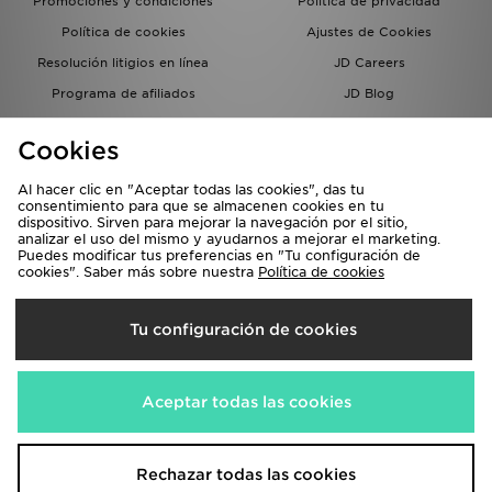
Promociones y condiciones
Política de privacidad
Política de cookies
Ajustes de Cookies
Resolución litigios en línea
JD Careers
Programa de afiliados
JD Blog
Sistema interno de información
del grupo JD - Whistleblowing
Cookies
Al hacer clic en "Aceptar todas las cookies", das tu
consentimiento para que se almacenen cookies en tu
dispositivo. Sirven para mejorar la navegación por el sitio,
analizar el uso del mismo y ayudarnos a mejorar el marketing.
Puedes modificar tus preferencias en "Tu configuración de
cookies". Saber más sobre nuestra
Política de cookies
Selecciona País
Tu configuración de cookies
España
Aceptamos las siguientes formas de pago
Aceptar todas las cookies
Visita nuestra página corporativa en
www.jdplc.com
Rechazar todas las cookies