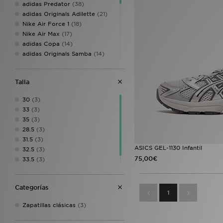
adidas Predator
(38)
adidas Originals Adilette
(21)
Nike Air Force 1
(18)
Nike Air Max
(17)
adidas Copa
(14)
adidas Originals Samba
(14)
New Balance 740
(14)
adidas Originals Handball
Spezial
(12)
Talla
adidas Terrex Free Hiker
(12)
30
(3)
Converse All Star Hi
(12)
33
(3)
adidas Originals Superstar
(11)
35
(3)
Jordan 1
(11)
28.5
(3)
Style Obsessed
(11)
31.5
(3)
Crocs Classic Clog
(10)
ASICS GEL-1130 Infantil
32.5
(3)
Nike Air Max 95
(10)
75,00€
33.5
(3)
Converse All Star
(9)
34.5
(3)
Nike P-6000
(9)
New Balance 9060
(8)
Categorías
On Running Cloudswift
(7)
1
adidas Originals Gazelle
(6)
Zapatillas clásicas
(3)
ASICS GEL-NYC
(6)
New Balance 1906
(6)