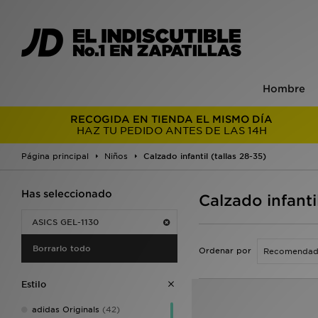
Hombre
RECOGIDA EN TIENDA EL MISMO DÍA
HAZ TU PEDIDO ANTES DE LAS 14H
Página principal
Niños
Calzado infantil (tallas 28-35)
Has seleccionado
Calzado infanti
ASICS GEL-1130
Borrarlo todo
Ordenar por
Estilo
adidas Originals
(42)