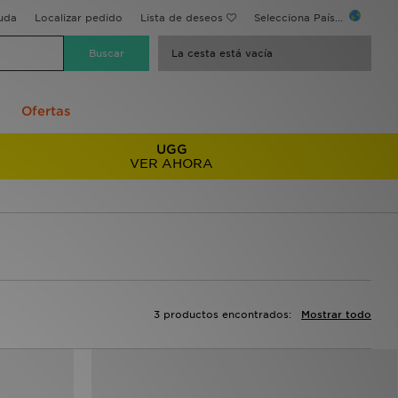
uda
Localizar pedido
Lista de deseos
Selecciona País...
La cesta está vacía
Ofertas
UGG
VER AHORA
3 productos encontrados:
Mostrar todo