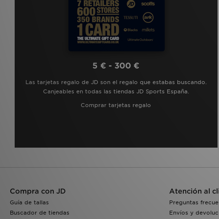
ASICS GEL-1130
(3)
Birkenstock Arizona
(3)
Converse All Star Lift
(3)
Converse All Star Move
(3)
Converse Chuck Taylor All Star
(3)
New Balance 530
(3)
5 € - 300 €
Nike Dunk Low
(3)
Las tarjetas regalo de JD son el regalo que estabas buscando.
Nike Phoenix
(3)
Canjeables en todas las tiendas JD Sports España.
Nike Sunray
(3)
On Running Cloudleap
(3)
Comprar tarjetas regalo
Puma Speedcat
(3)
PUMA Speedcat Ballet
(3)
adidas Originals Campus 00s
(2)
adidas Originals Trefoil
(2)
Crocs Classic
(2)
Havaianas Slim
(2)
Hoka Clifton
(2)
HOKA Clifton 10
(2)
Compra con JD
Atención al cl
HOKA Rincon 4
(2)
Guía de tallas
Preguntas frecue
Jordan 1 Low
(2)
Buscador de tiendas
Envíos y devoluc
Jordan MVP
(2)