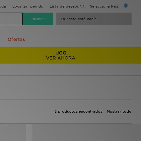
uda
Localizar pedido
Lista de deseos
Selecciona País...
La cesta está vacía
Ofertas
UGG
VER AHORA
5 productos encontrados:
Mostrar todo