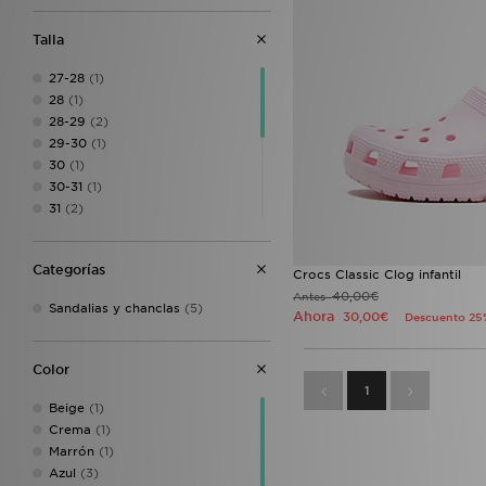
Talla
27-28
(1)
28
(1)
28-29
(2)
29-30
(1)
30
(1)
30-31
(1)
31
(2)
32
(2)
32-33
(1)
Categorías
33
(1)
Crocs Classic Clog infantil
33-34
(2)
40,00€
Antes
Sandalias y chanclas
(5)
Ahora
30,00€
34
(1)
Descuento 25
35
(1)
29.5
(1)
Color
33.5
(1)
1
Beige
(1)
Crema
(1)
Marrón
(1)
Azul
(3)