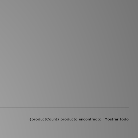
{productCount} producto encontrado:
Mostrar todo