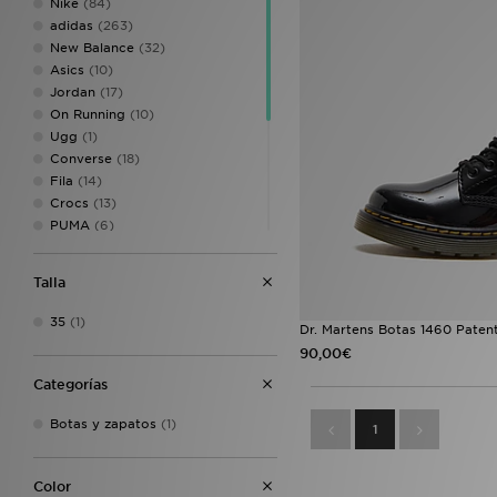
Nike
(84)
adidas
(263)
New Balance
(32)
Asics
(10)
Jordan
(17)
On Running
(10)
Ugg
(1)
Converse
(18)
Fila
(14)
Crocs
(13)
PUMA
(6)
Reebok
(6)
Birkenstock
(5)
Talla
McKenzie
(5)
Vans
(5)
35
(1)
Dr. Martens Botas 1460 Patent
HOKA
(4)
90,00€
Havaianas
(2)
Timberland
(2)
Categorías
Calvin Klein
(1)
Botas y zapatos
(1)
Dr. Martens
(1)
1
Color