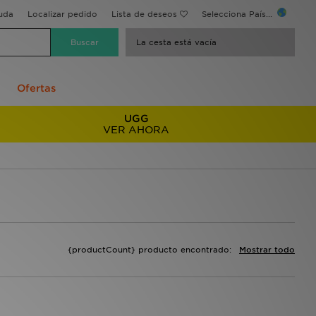
uda
Localizar pedido
Lista de deseos
Selecciona País...
La cesta está vacía
Ofertas
UGG
VER AHORA
{productCount} producto encontrado:
Mostrar todo