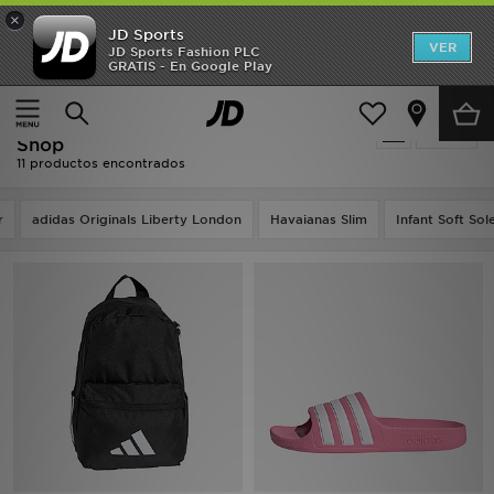
×
JD Sports
Hombre
VER
JD Sports Fashion PLC
GRATIS - En Google Play
Página principal
Niños
Mujer
Niños - Adidas Essentials - Holiday
Filtrar
Niños
Shop
11 productos encontrados
Accesorios
r
adidas Originals Liberty London
Havaianas Slim
Infant Soft Sol
Estilo
Ver Marcas
Deportes & Fitness
JD Fútbol
Ofertas
TARJETA REGALO