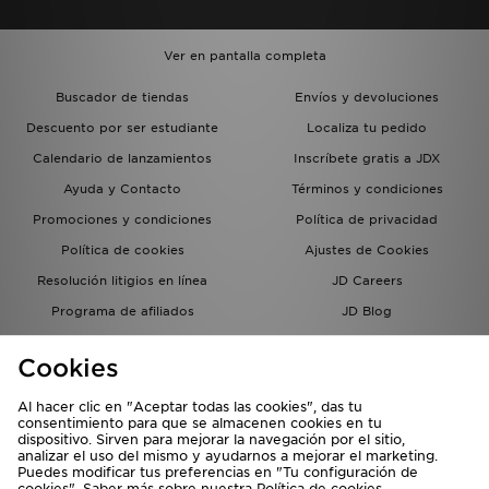
Ver en pantalla completa
Buscador de tiendas
Envíos y devoluciones
Descuento por ser estudiante
Localiza tu pedido
Calendario de lanzamientos
Inscríbete gratis a JDX
Ayuda y Contacto
Términos y condiciones
Promociones y condiciones
Política de privacidad
Política de cookies
Ajustes de Cookies
Resolución litigios en línea
JD Careers
Programa de afiliados
JD Blog
Sistema interno de información
del grupo JD - Whistleblowing
Cookies
Al hacer clic en "Aceptar todas las cookies", das tu
consentimiento para que se almacenen cookies en tu
dispositivo. Sirven para mejorar la navegación por el sitio,
analizar el uso del mismo y ayudarnos a mejorar el marketing.
Puedes modificar tus preferencias en "Tu configuración de
cookies". Saber más sobre nuestra
Política de cookies