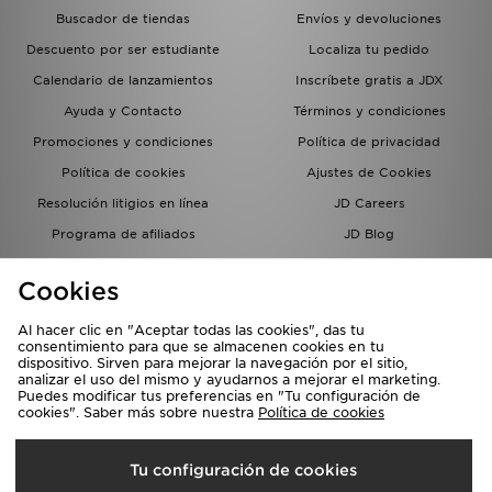
Buscador de tiendas
Envíos y devoluciones
Descuento por ser estudiante
Localiza tu pedido
Calendario de lanzamientos
Inscríbete gratis a JDX
Ayuda y Contacto
Términos y condiciones
Promociones y condiciones
Política de privacidad
Política de cookies
Ajustes de Cookies
Resolución litigios en línea
JD Careers
Programa de afiliados
JD Blog
Sistema interno de información
del grupo JD - Whistleblowing
Cookies
Al hacer clic en "Aceptar todas las cookies", das tu
consentimiento para que se almacenen cookies en tu
dispositivo. Sirven para mejorar la navegación por el sitio,
analizar el uso del mismo y ayudarnos a mejorar el marketing.
Puedes modificar tus preferencias en "Tu configuración de
cookies". Saber más sobre nuestra
Política de cookies
Selecciona País
Tu configuración de cookies
España