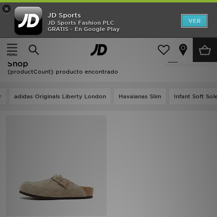
×
JD Sports
Hombre
VER
JD Sports Fashion PLC
GRATIS - En Google Play
Página principal
Niños
Mujer
Niños - Birkenstock Boston - Holiday
Filtrar
Niños
Shop
{productCount} producto encontrado
Accesorios
r
adidas Originals Liberty London
Havaianas Slim
Infant Soft Sol
Estilo
Ver Marcas
Deportes & Fitness
JD Fútbol
Ofertas
TARJETA REGALO