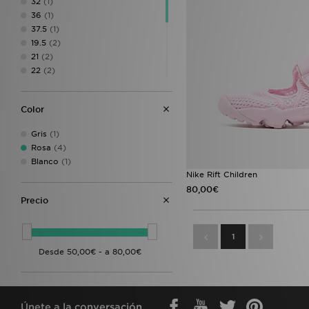
32
(1)
36
(1)
37.5
(1)
19.5
(2)
21
(2)
22
(2)
23.5
(2)
25
(2)
Color
26
(2)
27
(2)
Gris
(1)
29.5
(1)
Rosa
(4)
31
(1)
Blanco
(1)
33.5
(1)
Nike Rift Children
35
(1)
80,00€
38.5
(1)
Precio
1
Únete a la conversación