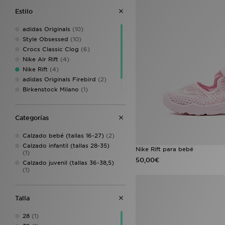
Estilo
adidas Originals
(10)
Style Obsessed
(10)
Crocs Classic Clog
(6)
Nike Air Rift
(4)
Nike Rift
(4)
adidas Originals Firebird
(2)
Birkenstock Milano
(1)
Nike Club
(1)
Nike Sunray
(1)
Categorías
Calzado bebé (tallas 16-27)
(2)
Calzado infantil (tallas 28-35)
Nike Rift para bebé
(1)
50,00€
Calzado juvenil (tallas 36-38,5)
(1)
Talla
28
(1)