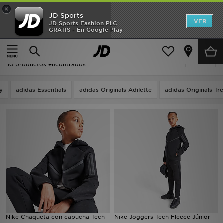
×
JD Sports
Hombre
VER
JD Sports Fashion PLC
GRATIS - En Google Play
Página principal
Niños
Mujer
Niños - Loungewear - Nike Tech
Filtrar
Niños
10 productos encontrados
Accesorios
y
adidas Essentials
adidas Originals Adilette
adidas Originals Tre
Estilo
Ver Marcas
Deportes & Fitness
JD Fútbol
Ofertas
Nike Chaqueta con capucha Tech
Nike Joggers Tech Fleece Júnior
TARJETA REGALO