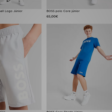
all Logo Júnior
BOSS polo Core júnior
65,00€
nior
BOSS Core Shorts júnior