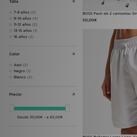
PUMA
(32)
Talla
On Running
(23)
7-8 años
(2)
Reebok
(20)
BOSS Pack de 2 camisetas Sm
9-10 años
(4)
Vans
(19)
50,00€
11-12 años
(2)
HOKA
(13)
13-15 años
(1)
Technicals
(12)
16 años
(2)
Lacoste
(11)
Birkenstock
(8)
DC Shoes
(8)
Color
Saucony
(8)
UGG
(6)
Azul
(2)
BOSS
(5)
Negro
(1)
Havaianas
(5)
Blanco
(2)
New Era
(5)
Speedo
(5)
Zavetti Canada
(5)
Precio
Trailberg
(4)
Hummel
(3)
Sof Sole
(3)
Timberland
(3)
EA7 Emporio Armani
(2)
Calvin Klein
(1)
Clarks Originals
(1)
BOSS Bañador Large Logo Jú