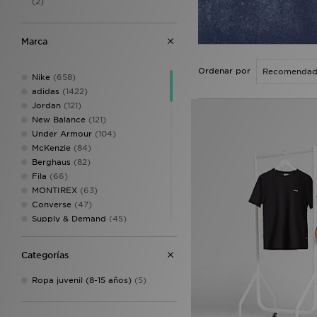
(2)
Marca
Ordenar por
Nike
(658)
adidas
(1422)
Jordan
(121)
New Balance
(121)
Under Armour
(104)
McKenzie
(84)
Berghaus
(82)
Fila
(66)
MONTIREX
(63)
Converse
(47)
Supply & Demand
(45)
The North Face
(44)
Pink Soda Sport
(38)
Categorías
Crocs
(34)
Hoodrich
(34)
Ropa juvenil (8-15 años)
(5)
ASICS
(33)
Unlike Humans
(33)