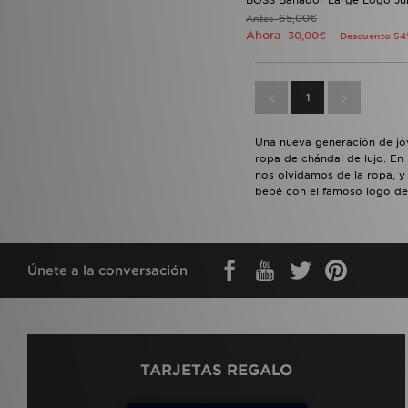
Dr. Martens
(1)
65,00€
Antes
JD
(1)
Ahora
30,00€
Descuento 5
JUICY COUTURE
(1)
LEVI'S
(1)
Napapijri
(1)
1
Official Team
(1)
Rascal
(1)
SikSilk
(1)
Una nueva generación de jó
Tommy Hilfiger
(1)
ropa de chándal de lujo. En 
nos olvidamos de la ropa, y
Umbro
(1)
bebé con el famoso logo de
Valentino
(1)
Únete a la conversación
TARJETAS REGALO