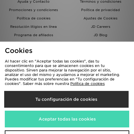
Ayuda y Contacto
Términos y condiciones
Promociones y condiciones
Política de privacidad
Política de cookies
Ajustes de Cookies
Resolución litigios en línea
JD Careers
Programa de afiliados
JD Blog
Sistema interno de información
del grupo JD - Whistleblowing
Cookies
Al hacer clic en "Aceptar todas las cookies", das tu
consentimiento para que se almacenen cookies en tu
dispositivo. Sirven para mejorar la navegación por el sitio,
analizar el uso del mismo y ayudarnos a mejorar el marketing.
Puedes modificar tus preferencias en "Tu configuración de
cookies". Saber más sobre nuestra
Política de cookies
Selecciona País
Tu configuración de cookies
España
Aceptamos las siguientes formas de pago
Aceptar todas las cookies