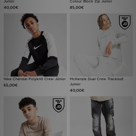
Junior
Colour Block Zip Júnior
40,00€
85,00€
MI JD
Nike Chándal Polyknit Crew Júnior
McKenzie Dual Crew Tracksuit
Junior
65,00€
40,00€