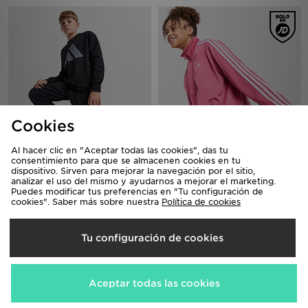
Cookies
Al hacer clic en "Aceptar todas las cookies", das tu
adidas Badge Of Sport Large
adidas Originals Girls' Firebird Full
consentimiento para que se almacenen cookies en tu
Logo Tracksuit Junior
Zip Track Top Junior
dispositivo. Sirven para mejorar la navegación por el sitio,
50,00€
50,00€
analizar el uso del mismo y ayudarnos a mejorar el marketing.
Puedes modificar tus preferencias en "Tu configuración de
cookies". Saber más sobre nuestra
Política de cookies
Tu configuración de cookies
Aceptar todas las cookies