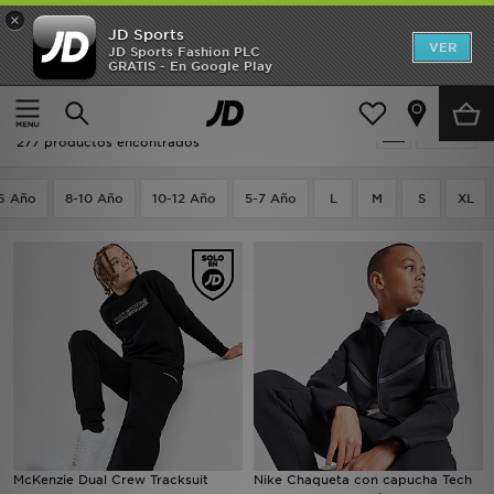
×
JD Sports
Hombre
VER
JD Sports Fashion PLC
GRATIS - En Google Play
Página principal
Niños
Ropa juvenil (8-15 años)
Mujer
Ropa juvenil (8-15 años) - Loungewear
Filtrar
Niños
277 productos encontrados
Accesorios
16 Año
8-10 Año
10-12 Año
5-7 Año
L
M
S
XL
Estilo
Ver Marcas
Deportes & Fitness
JD Fútbol
Ofertas
McKenzie Dual Crew Tracksuit
Nike Chaqueta con capucha Tech
TARJETA REGALO