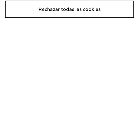
Rechazar todas las cookies
adidas Raglan Hoodie Junior
McKenzie Pantalón Jogger Harley
Fleece júnior
45,00€
22,00€
McKenzie Sudadera con capucha
McKenzie Sudadera con capucha
Rocco Júnior
Rocco Júnior
22,00€
22,00€