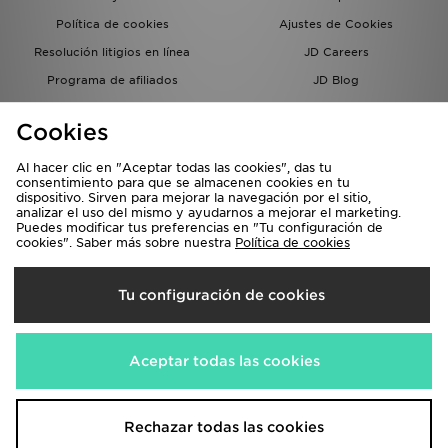
Política de cookies
Ajustes de Cookies
Resolución litigios en línea
JD Careers
Programa de afiliados
JD Blog
Sistema interno de información
del grupo JD - Whistleblowing
Cookies
Al hacer clic en "Aceptar todas las cookies", das tu
consentimiento para que se almacenen cookies en tu
dispositivo. Sirven para mejorar la navegación por el sitio,
analizar el uso del mismo y ayudarnos a mejorar el marketing.
Puedes modificar tus preferencias en "Tu configuración de
cookies". Saber más sobre nuestra
Política de cookies
Selecciona País
Tu configuración de cookies
España
Aceptamos las siguientes formas de pago
Aceptar todas las cookies
Visita nuestra página corporativa en
www.jdplc.com
Rechazar todas las cookies
Copyright © 2026 JD Sports, Todos los derechos reservados.