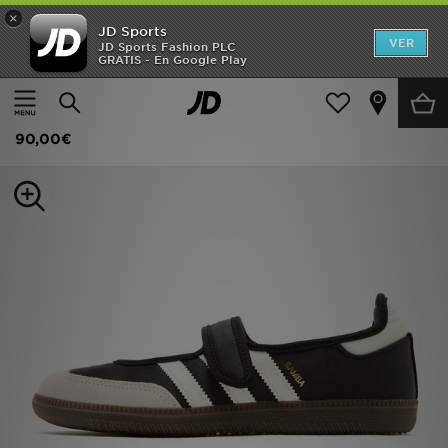
×
JD Sports
Hombre
VER
JD Sports Fashion PLC
GRATIS - En Google Play
Página principal
Mujer
Calzado de mujer
Zapatillas
Mujer
adidas Originals Zapatilla Samba Jane
Niños
90,00€
Accesorios
Estilo
Ver Marcas
Deportes & Fitness
JD Fútbol
Ofertas
TARJETA REGALO