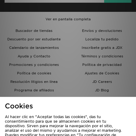
Ver en pantalla completa
Buscador de tiendas
Envíos y devoluciones
Descuento por ser estudiante
Localiza tu pedido
Calendario de lanzamientos
Inscríbete gratis a JDX
Ayuda y Contacto
Términos y condiciones
Promociones y condiciones
Política de privacidad
Política de cookies
Ajustes de Cookies
Resolución litigios en línea
JD Careers
Programa de afiliados
JD Blog
Sistema interno de información
del grupo JD - Whistleblowing
Cookies
Al hacer clic en "Aceptar todas las cookies", das tu
consentimiento para que se almacenen cookies en tu
dispositivo. Sirven para mejorar la navegación por el sitio,
analizar el uso del mismo y ayudarnos a mejorar el marketing.
Puedes modificar tus preferencias en "Tu configuración de