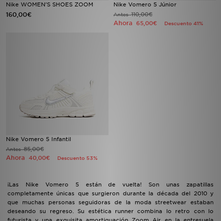
Nike WOMEN'S SHOES ZOOM
Nike Vomero 5 Júnior
160,00€
110,00€
Antes
Ahora
65,00€
Descuento 41%
Nike Vomero 5 Infantil
85,00€
Antes
Ahora
40,00€
Descuento 53%
¡Las Nike Vomero 5 están de vuelta! Son unas zapatillas
completamente únicas que surgieron durante la década del 2010 y
que muchas personas seguidoras de la moda streetwear estaban
deseando su regreso. Su estética runner combina lo retro con lo
futurista y una exquisita amortiguación Zoom Air en la entresuela