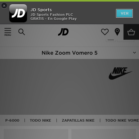
×
JD Sports
Hombre
VER
JD Sports Fashion PLC
GRATIS - En Google Play
Página principal
Nike Zoom Vomero 5
Mujer
5 productos encontrados
Filtrar
Niños
Nike Zoom Vomero 5
Accesorios
Estilo
Ver Marcas
Deportes & Fitness
JD Fútbol
P-6000
TODO NIKE
ZAPATILLAS NIKE
TODO NIKE VOM
Ofertas
TARJETA REGALO