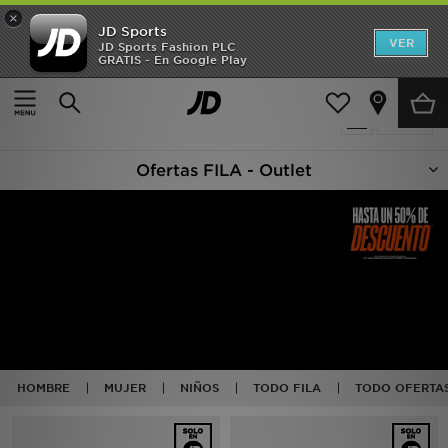
×
JD Sports
Hombre
VER
JD Sports Fashion PLC
GRATIS - En Google Play
Página principal
Oferta | Fila
Mujer
119 productos encontrados
Filtrar
Niños
Ofertas FILA - Outlet
Accesorios
Estilo
Ver Marcas
Deportes & Fitness
JD Fútbol
HOMBRE
MUJER
NIÑOS
TODO FILA
TODO OFERTA
Ofertas
TARJETA REGALO