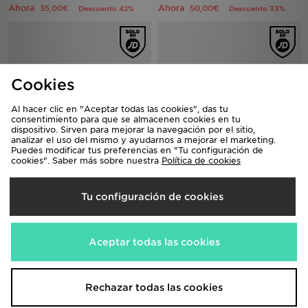
Ahora
Ahora
35,00€
50,00€
Descuento 42%
Descuento 33%
Cookies
Al hacer clic en "Aceptar todas las cookies", das tu
consentimiento para que se almacenen cookies en tu
dispositivo. Sirven para mejorar la navegación por el sitio,
analizar el uso del mismo y ayudarnos a mejorar el marketing.
Puedes modificar tus preferencias en "Tu configuración de
cookies". Saber más sobre nuestra
Política de cookies
Fila Cress
Fila Valado ADV 2
65,00€
70,00€
Antes
Antes
Ahora
Ahora
35,00€
Tu configuración de cookies
35,00€
Descuento 46%
Descuento 50%
Aceptar todas las cookies
Rechazar todas las cookies