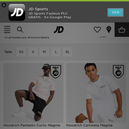
×
JD Sports
Hombre
VER
JD Sports Fashion PLC
GRATIS - En Google Play
Página principal
2 for 45
Mujer
2 for 45
Filtrar
Niños
13 productos encontrados
Accesorios
Talla
XS
S
M
L
XL
Estilo
Ver Marcas
Deportes & Fitness
JD Fútbol
Ofertas
Hoodrich Pantalón Corto Magma
Hoodrich Camiseta Magma
TARJETA REGALO