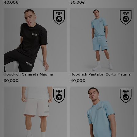
40,00€
30,00€
MI JD
Hoodrich Camiseta Magma
Hoodrich Pantalón Corto Magma
30,00€
40,00€