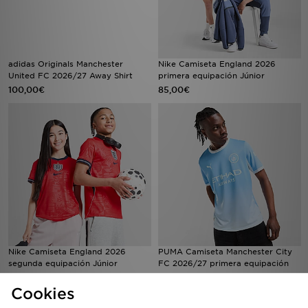
adidas Originals Manchester
Nike Camiseta England 2026
United FC 2026/27 Away Shirt
primera equipación Júnior
100,00€
85,00€
Nike Camiseta England 2026
PUMA Camiseta Manchester City
segunda equipación Júnior
FC 2026/27 primera equipación
85,00€
100,00€
Cookies