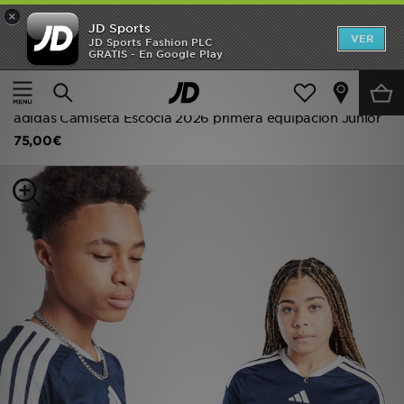
×
JD Sports
Hombre
VER
JD Sports Fashion PLC
GRATIS - En Google Play
Página principal
Niños
Ropa juvenil (8-15 años)
Mujer
Equipaciones de fútbol
Niños
adidas Camiseta Escocia 2026 primera equipación Júnior
75,00€
Accesorios
Estilo
Ver Marcas
Deportes & Fitness
JD Fútbol
Ofertas
TARJETA REGALO