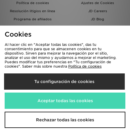
Política de cookies
Ajustes de Cookies
Resolución litigios en línea
JD Careers
Programa de afiliados
JD Blog
Sistema interno de información
del grupo JD - Whistleblowing
Cookies
Al hacer clic en "Aceptar todas las cookies", das tu
consentimiento para que se almacenen cookies en tu
dispositivo. Sirven para mejorar la navegación por el sitio,
analizar el uso del mismo y ayudarnos a mejorar el marketing.
Puedes modificar tus preferencias en "Tu configuración de
cookies". Saber más sobre nuestra
Política de cookies
Selecciona País
Tu configuración de cookies
España
Aceptamos las siguientes formas de pago
Aceptar todas las cookies
Visita nuestra página corporativa en
www.jdplc.com
Rechazar todas las cookies
Copyright © 2026 JD Sports, Todos los derechos reservados.