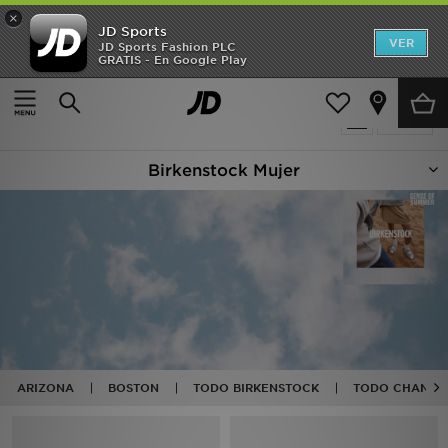
×
JD Sports
Hombre
VER
JD Sports Fashion PLC
GRATIS - En Google Play
Página principal
Mujer
Mujer
14 productos encontrados
Filtrar
Niños
Birkenstock Mujer
Accesorios
Estilo
Ver Marcas
Deportes & Fitness
JD Fútbol
ARIZONA
BOSTON
TODO BIRKENSTOCK
TODO CHANCL
Ofertas
TARJETA REGALO