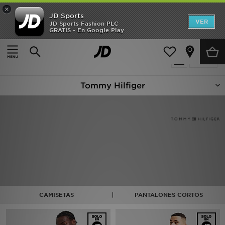
×
JD Sports
Hombre
VER
JD Sports Fashion PLC
GRATIS - En Google Play
Página principal
Tommy Hilfiger
Mujer
10 productos encontrados
Filtrar
Niños
Tommy Hilfiger
Accesorios
Estilo
Ver Marcas
Deportes & Fitness
JD Fútbol
CAMISETAS
PANTALONES CORTOS
Ofertas
TARJETA REGALO