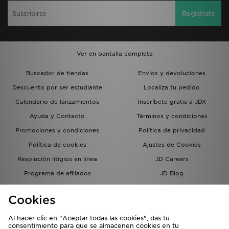
Regístrate
Ver en pantalla completa
Buscador de tiendas
Envíos y devoluciones
Descuento por ser estudiante
Localiza tu pedido
Calendario de lanzamientos
Inscríbete gratis a JDX
Ayuda y Contacto
Términos y condiciones
Promociones y condiciones
Política de privacidad
Política de cookies
Ajustes de Cookies
Resolución litigios en línea
JD Careers
Programa de afiliados
JD Blog
Sistema interno de información
del grupo JD - Whistleblowing
Cookies
Al hacer clic en "Aceptar todas las cookies", das tu
consentimiento para que se almacenen cookies en tu