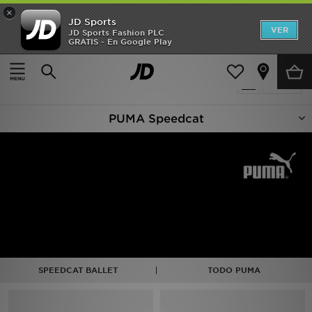
×
JD Sports
Hombre
VER
JD Sports Fashion PLC
GRATIS - En Google Play
Página principal
Puma Speedcat
Mujer
12 productos encontrados
Filtrar
Niños
PUMA Speedcat
Accesorios
Estilo
Ver Marcas
Deportes & Fitness
JD Fútbol
SPEEDCAT BALLET
TODO PUMA
Ofertas
TARJETA REGALO