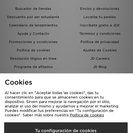
Buscador de tiendas
Envíos y devoluciones
Descuento por ser estudiante
Localiza tu pedido
Calendario de lanzamientos
Inscríbete gratis a JDX
Ayuda y Contacto
Términos y condiciones
Promociones y condiciones
Política de privacidad
Política de cookies
Ajustes de Cookies
Resolución litigios en línea
JD Careers
Programa de afiliados
JD Blog
Sistema interno de información
del grupo JD - Whistleblowing
Cookies
Al hacer clic en "Aceptar todas las cookies", das tu
consentimiento para que se almacenen cookies en tu
dispositivo. Sirven para mejorar la navegación por el sitio,
analizar el uso del mismo y ayudarnos a mejorar el marketing.
Puedes modificar tus preferencias en "Tu configuración de
cookies". Saber más sobre nuestra
Política de cookies
Selecciona País
Tu configuración de cookies
España