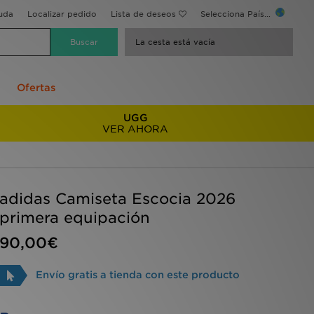
uda
Localizar pedido
Lista de deseos
Selecciona País...
La cesta está vacía
Ofertas
UGG
VER AHORA
adidas Camiseta Escocia 2026
primera equipación
90,00€
Envío gratis a tienda con este producto