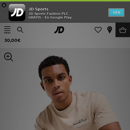
×
JD Sports
Hombre
VER
JD Sports Fashion PLC
GRATIS - En Google Play
Página principal
Hombre
Ropa de hombre
Camisetas
Mujer
Hoodrich Camiseta Magma
Niños
30,00€
Accesorios
Estilo
Ver Marcas
Deportes & Fitness
JD Fútbol
Ofertas
TARJETA REGALO