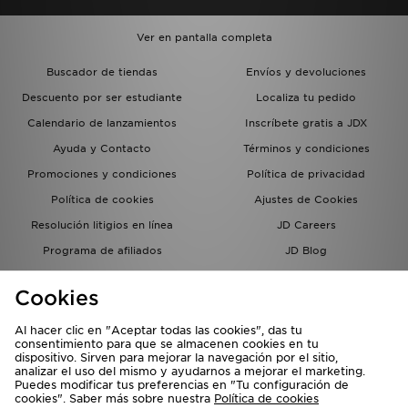
Ver en pantalla completa
Buscador de tiendas
Envíos y devoluciones
Descuento por ser estudiante
Localiza tu pedido
Calendario de lanzamientos
Inscríbete gratis a JDX
Ayuda y Contacto
Términos y condiciones
Promociones y condiciones
Política de privacidad
Política de cookies
Ajustes de Cookies
Resolución litigios en línea
JD Careers
Programa de afiliados
JD Blog
Sistema interno de información
del grupo JD - Whistleblowing
Cookies
Al hacer clic en "Aceptar todas las cookies", das tu
consentimiento para que se almacenen cookies en tu
dispositivo. Sirven para mejorar la navegación por el sitio,
analizar el uso del mismo y ayudarnos a mejorar el marketing.
Puedes modificar tus preferencias en "Tu configuración de
cookies". Saber más sobre nuestra
Política de cookies