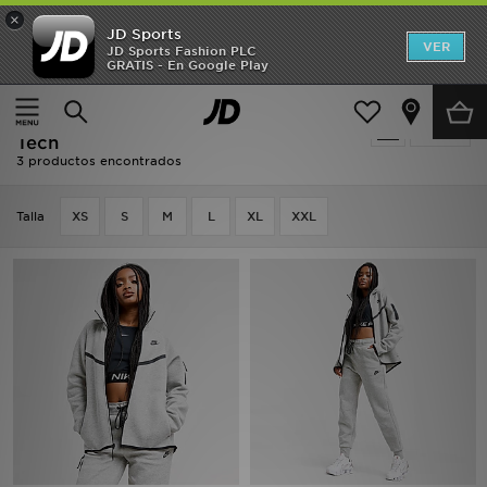
×
JD Sports
Hombre
VER
JD Sports Fashion PLC
GRATIS - En Google Play
Página principal
Mujer
Ropa de mujer
Mujer
Ropa de mujer - Back To School - Nike
Filtrar
Niños
Tech
3 productos encontrados
Accesorios
Talla
XS
S
M
L
XL
XXL
Estilo
Ver Marcas
Deportes & Fitness
JD Fútbol
Ofertas
TARJETA REGALO