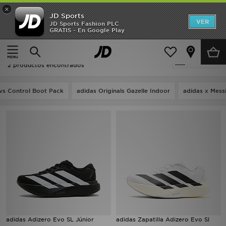
×
JD Sports
Hombre
VER
JD Sports Fashion PLC
GRATIS - En Google Play
Página principal
Niños
Mujer
Niños - Adidas Evo SL
Filtrar
Niños
2 productos encontrados
Accesorios
vs Control Boot Pack
adidas Originals Gazelle Indoor
adidas x Mess
Estilo
Ver Marcas
Deportes & Fitness
JD Fútbol
Ofertas
adidas Adizero Evo SL Júnior
adidas Zapatilla Adizero Evo Sl
TARJETA REGALO