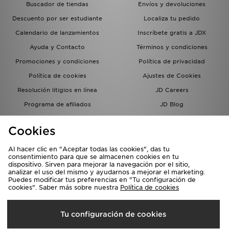
Buscador de tiendas
Envíos y devoluciones
Descuento por ser estudiante
Localiza tu pedido
Calendario de lanzamientos
Inscríbete gratis a JDX
Ayuda y Contacto
Términos y condiciones
Promociones y condiciones
Política de privacidad
Política de cookies
Ajustes de Cookies
Resolución litigios en línea
JD Careers
Programa de afiliados
JD Blog
Sistema interno de información
del grupo JD - Whistleblowing
Cookies
Al hacer clic en "Aceptar todas las cookies", das tu
consentimiento para que se almacenen cookies en tu
dispositivo. Sirven para mejorar la navegación por el sitio,
analizar el uso del mismo y ayudarnos a mejorar el marketing.
Puedes modificar tus preferencias en "Tu configuración de
cookies". Saber más sobre nuestra
Política de cookies
Selecciona País
Tu configuración de cookies
España