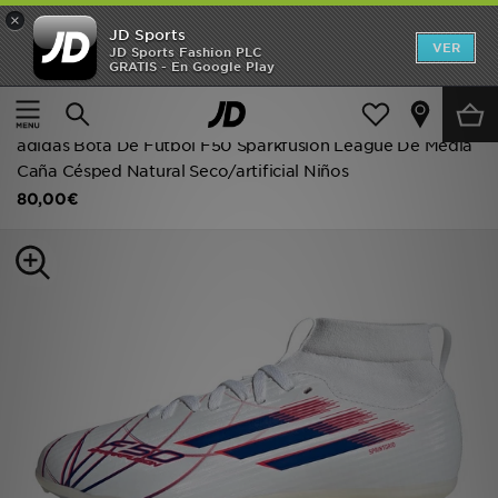
×
JD Sports
Hombre
VER
JD Sports Fashion PLC
GRATIS - En Google Play
Página principal
Niños
Calzado infantil (tallas 28-35)
Mujer
Botas de fútbol infantiles
Niños
adidas Bota De Fútbol F50 Sparkfusion League De Media
Caña Césped Natural Seco/artificial Niños
Accesorios
80,00€
Estilo
Ver Marcas
Deportes & Fitness
JD Fútbol
Ofertas
TARJETA REGALO