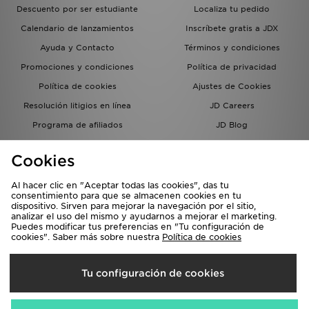
Descuento por ser estudiante
Localiza tu pedido
Calendario de lanzamientos
Inscríbete gratis a JDX
Ayuda y Contacto
Términos y condiciones
Promociones y condiciones
Política de privacidad
Política de cookies
Ajustes de Cookies
Resolución litigios en línea
JD Careers
Programa de afiliados
JD Blog
Sistema interno de información
del grupo JD - Whistleblowing
Cookies
Al hacer clic en "Aceptar todas las cookies", das tu
consentimiento para que se almacenen cookies en tu
dispositivo. Sirven para mejorar la navegación por el sitio,
analizar el uso del mismo y ayudarnos a mejorar el marketing.
Puedes modificar tus preferencias en "Tu configuración de
cookies". Saber más sobre nuestra
Política de cookies
Selecciona País
Tu configuración de cookies
España