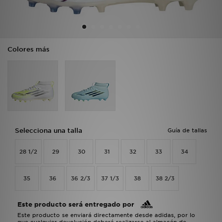
MI JD
Colores más
Selecciona una talla
Guía de tallas
28 1/2
29
30
31
32
33
34
35
36
36 2/3
37 1/3
38
38 2/3
Este producto será entregado por
Este producto se enviará directamente desde adidas, por lo