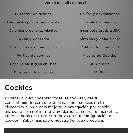
Ver en pantalla completa
Buscador de tiendas
Envíos y devoluciones
Descuento por ser estudiante
Localiza tu pedido
Calendario de lanzamientos
Inscríbete gratis a JDX
Ayuda y Contacto
Términos y condiciones
Promociones y condiciones
Política de privacidad
Política de cookies
Ajustes de Cookies
Resolución litigios en línea
JD Careers
Programa de afiliados
JD Blog
Sistema interno de información
del grupo JD - Whistleblowing
Cookies
Al hacer clic en "Aceptar todas las cookies", das tu
consentimiento para que se almacenen cookies en tu
dispositivo. Sirven para mejorar la navegación por el sitio,
analizar el uso del mismo y ayudarnos a mejorar el marketing.
Puedes modificar tus preferencias en "Tu configuración de
cookies". Saber más sobre nuestra
Política de cookies
Selecciona País