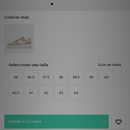
MI JD
Colores más
Selecciona una talla
Guía de tallas
36
36.5
37.5
38
38.5
39
40
40.5
41
42
43
44
Añade a la cesta