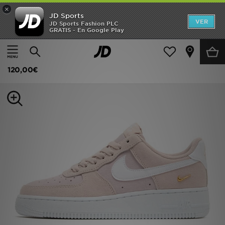
×
JD Sports
Hombre
VER
JD Sports Fashion PLC
GRATIS - En Google Play
Página principal
Mujer
Calzado de mujer
Zapatillas
Mujer
Nike Air Force 1 '07 para mujer
Niños
120,00€
Accesorios
Estilo
Ver Marcas
Deportes & Fitness
JD Fútbol
Ofertas
TARJETA REGALO