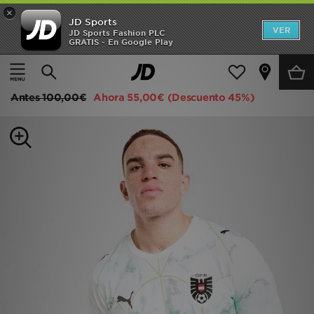
×
JD Sports
Hombre
VER
JD Sports Fashion PLC
GRATIS - En Google Play
Página principal
Hombre
Ropa de hombre
Mujer
PUMA Camiseta Austria 2026 Segunda equipación
Niños
Antes
100,00€
Ahora
55,00€
(Descuento 45%)
Accesorios
Estilo
Ver Marcas
Deportes & Fitness
JD Fútbol
Ofertas
TARJETA REGALO