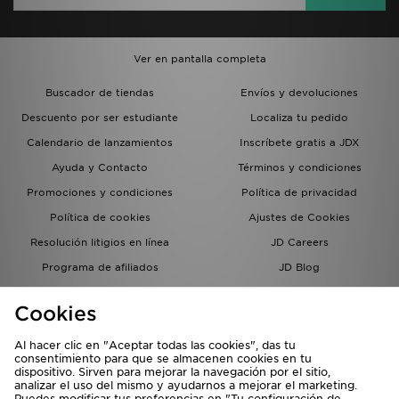
Ver en pantalla completa
Buscador de tiendas
Envíos y devoluciones
Descuento por ser estudiante
Localiza tu pedido
Calendario de lanzamientos
Inscríbete gratis a JDX
Ayuda y Contacto
Términos y condiciones
Promociones y condiciones
Política de privacidad
Política de cookies
Ajustes de Cookies
Resolución litigios en línea
JD Careers
Programa de afiliados
JD Blog
Sistema interno de información
del grupo JD - Whistleblowing
Cookies
Al hacer clic en "Aceptar todas las cookies", das tu
consentimiento para que se almacenen cookies en tu
dispositivo. Sirven para mejorar la navegación por el sitio,
analizar el uso del mismo y ayudarnos a mejorar el marketing.
Puedes modificar tus preferencias en "Tu configuración de