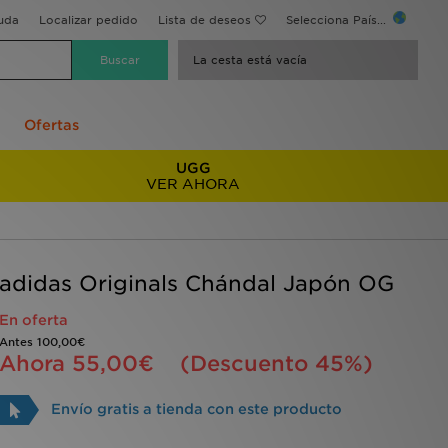
uda
Localizar pedido
Lista de deseos
Selecciona País...
La cesta está vacía
Ofertas
UGG
VER AHORA
adidas Originals Chándal Japón OG
En oferta
Antes
100,00€
Ahora
55,00€
(Descuento 45%)
Envío gratis a tienda con este producto