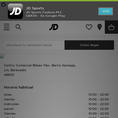
×
JD Sports
Hombre
VER
JD Sports Fashion PLC
GRATIS - En Google Play
Página principal
Encontrar una tienda
Bilbao - C.C. Max Center
Mujer
Bilbao - C.C. Max Center
Busca de nuevo
Niños
Accesorios
Estilo
Centro Comercial Bilbao Max. Barrio Kareaga,
Ver Marcas
s/n, Baracaldo
48903
Deportes & Fitness
Horario habitual
JD Fútbol
lunes
10:00 - 22:00
martes
10:00 - 22:00
miércoles
10:00 - 22:00
Ofertas
jueves
10:00 - 22:00
Viernes
10:00 - 22:00
TARJETA REGALO