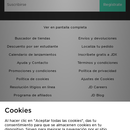
Regístrate
Ver en pantalla completa
Buscador de tiendas
Envíos y devoluciones
Descuento por ser estudiante
Localiza tu pedido
Calendario de lanzamientos
Inscríbete gratis a JDX
Ayuda y Contacto
Términos y condiciones
Promociones y condiciones
Política de privacidad
Política de cookies
Ajustes de Cookies
Resolución litigios en línea
JD Careers
Programa de afiliados
JD Blog
Sistema interno de información
del grupo JD - Whistleblowing
Cookies
Al hacer clic en "Aceptar todas las cookies", das tu
consentimiento para que se almacenen cookies en tu
dispositivo. Sirven para mejorar la navegación por el sitio,