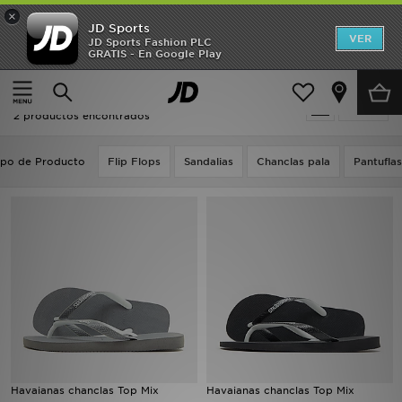
×
JD Sports
Hombre
VER
JD Sports Fashion PLC
GRATIS - En Google Play
Página principal
premium-style
Mujer
premium-style
Filtrar
Niños
2 productos encontrados
Accesorios
ipo de Producto
Flip Flops
Sandalias
Chanclas pala
Pantuflas
Estilo
Ver Marcas
Deportes & Fitness
JD Fútbol
Ofertas
Havaianas chanclas Top Mix
Havaianas chanclas Top Mix
TARJETA REGALO