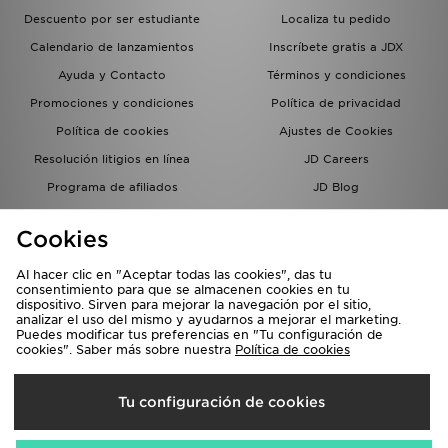
Descuento por ser estudiante
Localiza tu pedido
Calendario de lanzamientos
Inscríbete gratis a JDX
Ayuda y Contacto
Términos y condiciones
Promociones y condiciones
Política de privacidad
Política de cookies
Ajustes de Cookies
Resolución litigios en línea
JD Careers
Programa de afiliados
JD Blog
Sistema interno de información
del grupo JD - Whistleblowing
Cookies
Al hacer clic en "Aceptar todas las cookies", das tu
consentimiento para que se almacenen cookies en tu
dispositivo. Sirven para mejorar la navegación por el sitio,
analizar el uso del mismo y ayudarnos a mejorar el marketing.
Puedes modificar tus preferencias en "Tu configuración de
cookies". Saber más sobre nuestra
Política de cookies
Selecciona País
Tu configuración de cookies
España