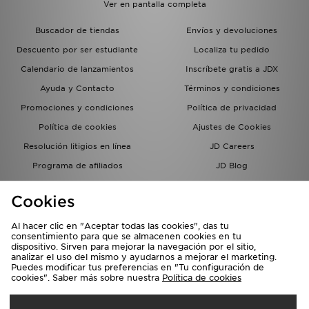
Ver en pantalla completa
Buscador de tiendas
Envíos y devoluciones
Descuento por ser estudiante
Localiza tu pedido
Calendario de lanzamientos
Inscríbete gratis a JDX
Ayuda y Contacto
Términos y condiciones
Promociones y condiciones
Política de privacidad
Política de cookies
Ajustes de Cookies
Resolución litigios en línea
JD Careers
Programa de afiliados
JD Blog
Sistema interno de información
del grupo JD - Whistleblowing
Cookies
Al hacer clic en "Aceptar todas las cookies", das tu
consentimiento para que se almacenen cookies en tu
dispositivo. Sirven para mejorar la navegación por el sitio,
analizar el uso del mismo y ayudarnos a mejorar el marketing.
Puedes modificar tus preferencias en "Tu configuración de
cookies". Saber más sobre nuestra
Política de cookies
Selecciona País