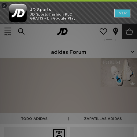
×
JD Sports
Hombre
VER
JD Sports Fashion PLC
GRATIS - En Google Play
Página principal
Adidas Originals Forum
Mujer
3 productos encontrados
Filtrar
Niños
adidas Forum
Accesorios
Estilo
Ver Marcas
Deportes & Fitness
JD Fútbol
TODO ADIDAS
ZAPATILLAS ADIDAS
Ofertas
TARJETA REGALO