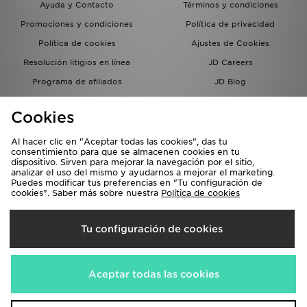
Ayuda y Contacto
Términos y condiciones
Promociones y condiciones
Política de privacidad
Política de cookies
Ajustes de Cookies
Resolución litigios en línea
JD Careers
Programa de afiliados
JD Blog
Sistema interno de información
del grupo JD - Whistleblowing
Cookies
Al hacer clic en "Aceptar todas las cookies", das tu
consentimiento para que se almacenen cookies en tu
dispositivo. Sirven para mejorar la navegación por el sitio,
analizar el uso del mismo y ayudarnos a mejorar el marketing.
Puedes modificar tus preferencias en "Tu configuración de
cookies". Saber más sobre nuestra
Política de cookies
Selecciona País
Tu configuración de cookies
España
Aceptamos las siguientes formas de pago
Aceptar todas las cookies