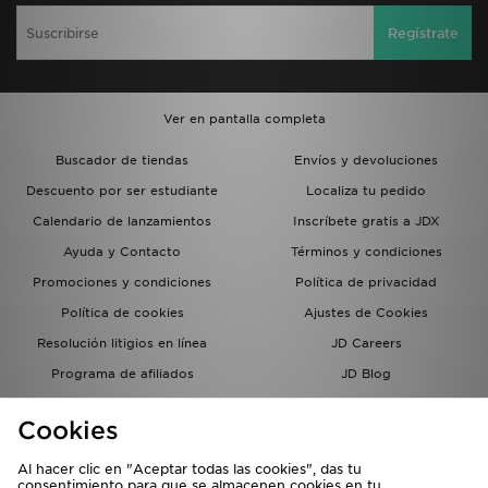
Regístrate
Ver en pantalla completa
Buscador de tiendas
Envíos y devoluciones
Descuento por ser estudiante
Localiza tu pedido
Calendario de lanzamientos
Inscríbete gratis a JDX
Ayuda y Contacto
Términos y condiciones
Promociones y condiciones
Política de privacidad
Política de cookies
Ajustes de Cookies
Resolución litigios en línea
JD Careers
Programa de afiliados
JD Blog
Sistema interno de información
del grupo JD - Whistleblowing
Cookies
Al hacer clic en "Aceptar todas las cookies", das tu
consentimiento para que se almacenen cookies en tu