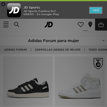
×
JD Sports
Hombre
VER
JD Sports Fashion PLC
GRATIS - En Google Play
Página principal
Mujer
Mujer
2 productos encontrados
Filtrar
Niños
Adidas Forum para mujer
Accesorios
ADIDAS FORUM
ZAPATILLAS ADIDAS DE MUJER
TODO ADIDA
Estilo
Ver Marcas
Deportes & Fitness
JD Fútbol
Ofertas
TARJETA REGALO