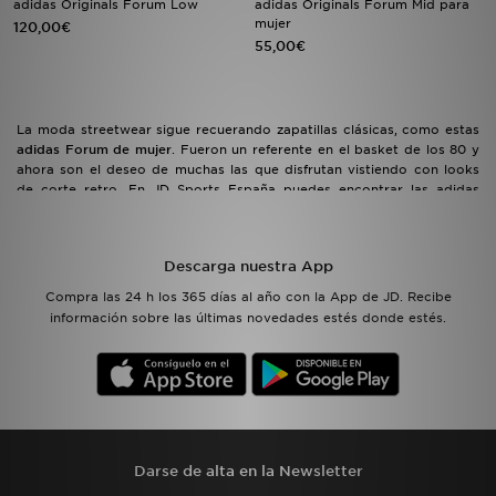
adidas Originals Forum Low
adidas Originals Forum Mid para
mujer
120,00€
55,00€
MI JD
La moda streetwear sigue recuerando zapatillas clásicas, como estas
adidas Forum de mujer
. Fueron un referente en el basket de los 80 y
ahora son el deseo de muchas las que disfrutan vistiendo con looks
de corte retro. En JD Sports España puedes encontrar las adidas
Forum para mujer en su versión Mid de caña alta, las Low bajas y las
nuevas Forum Bold con plataforma para tus looks más atrevidos. ¿A
qué esperas para elegir las tuyas?
Descarga nuestra App
Compra las 24 h los 365 días al año con la App de JD. Recibe
información sobre las últimas novedades estés donde estés.
Darse de alta en la Newsletter