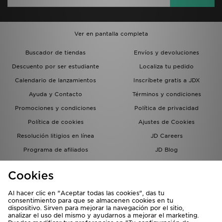
Ver en pantalla completa
Buscador de tiendas
Envíos y devoluciones
Descuento por ser estudiante
Localiza tu pedido
Calendario de lanzamientos
Inscríbete gratis a JDX
Ayuda y Contacto
Términos y condiciones
Promociones y condiciones
Política de privacidad
Política de cookies
Ajustes de Cookies
Resolución litigios en línea
JD Careers
Programa de afiliados
JD Blog
Sistema interno de información
del grupo JD - Whistleblowing
Cookies
Al hacer clic en "Aceptar todas las cookies", das tu
consentimiento para que se almacenen cookies en tu
dispositivo. Sirven para mejorar la navegación por el sitio,
analizar el uso del mismo y ayudarnos a mejorar el marketing.