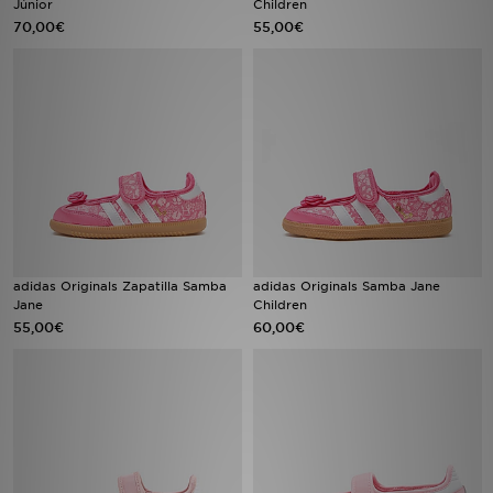
Júnior
Children
70,00€
55,00€
MI JD
adidas Originals Zapatilla Samba
adidas Originals Samba Jane
Jane
Children
55,00€
60,00€