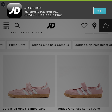
×
JD Sports
Hombre
VER
JD Sports Fashion PLC
GRATIS - En Google Play
Página principal
Rosa Adidas Originals Samba Jane
Mujer
Rosa Adidas Originals Samba Jane
Filtrar
Niños
6 productos encontrados
Accesorios
ft
Puma Ultra
adidas Originals Campus
adidas Originals Injecti
Estilo
Ver Marcas
Deportes & Fitness
JD Fútbol
Ofertas
adidas Originals Samba Jane
adidas Originals Samba Jane
TARJETA REGALO