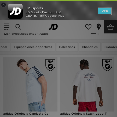
×
JD Sports
Hombre
VER
JD Sports Fashion PLC
GRATIS - En Google Play
Página principal
Adidas Adidas Originals
Mujer
Adidas Adidas Originals
Filtrar
Niños
1234 productos encontrados
Accesorios
andal
Equipaciones deportivas
Calcetines
Chandales
Sudade
Estilo
Ver Marcas
Deportes & Fitness
JD Fútbol
Ofertas
adidas Originals Camiseta Cali
adidas Originals Stack Logo T-
TARJETA REGALO