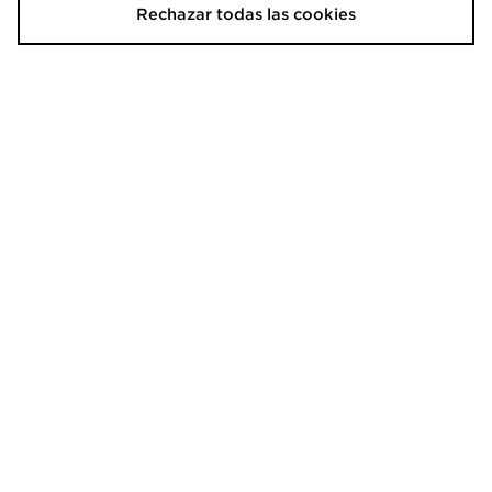
Rechazar todas las cookies
adidas Originals Camiseta Resort
adidas Originals Firebird Denim
Jeans
40,00€
80,00€
adidas Originals Pantalón Corto
adidas Originals Camiseta Waffle
Waffle
33,00€
50,00€